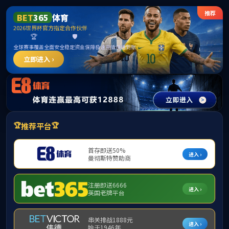
PA视讯(中国)集团官网 - PlayAce
EN
首页
新闻动态
公司新闻
重塑责任心，赢在执行力 —— PA视讯集团举行
圆满求知之企业文化素养培训
发布时间：2024-06-21
为全面推进集团“四五”战略规划，冲破市场环境阻力，夯实公
司发展基础，提升员工敬业度和工作激情，6月19日，控股集团在
PA视讯大酒店10楼举行了一场“重塑责任心，赢在执行力”的企业
文化素养培训，集团全体行政员工250余人参加了此次培训。